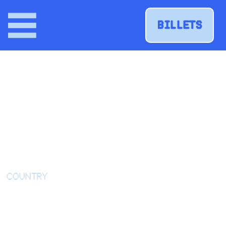
BILLETS
Retour à tous les artistes
VINCE
LEMIRE
COUNTRY